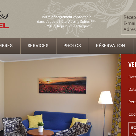
Récep
Votre
hébergement
confortable
dans L’appart-hôtel Austria Suites ***
E-mail
Prague
, République tchèque
Adres
MBRES
SERVICES
PHOTOS
RÉSERVATION
VE
Date
Dat
Per
Cod
BO
Ins