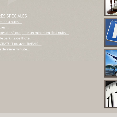
RES SPECIALES
um de 4 nuits…
fixes…
fixes de séjour pour un minimum de 4 nuits…
e parking de l’hôtel…
rt GRATUIT ou avec RABAIS…
de dernière minute…