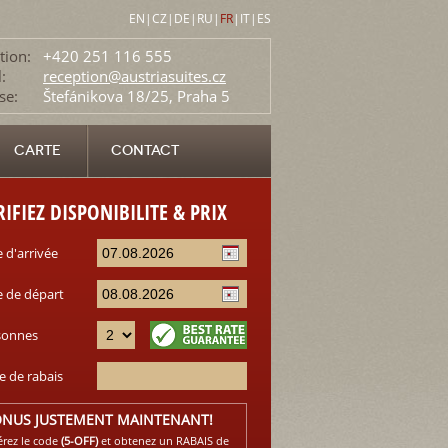
EN
|
CZ
|
DE
|
RU
|
FR
|
IT
|
ES
tion:
+420 251 116 555
:
reception@austriasuites.cz
se:
Štefánikova 18/25, Praha 5
CARTE
CONTACT
RIFIEZ DISPONIBILITE & PRIX
 d'arrivée
e de départ
sonnes
e de rabais
NUS JUSTEMENT MAINTENANT!
érez le code
(5-OFF)
et obtenez un RABAIS de